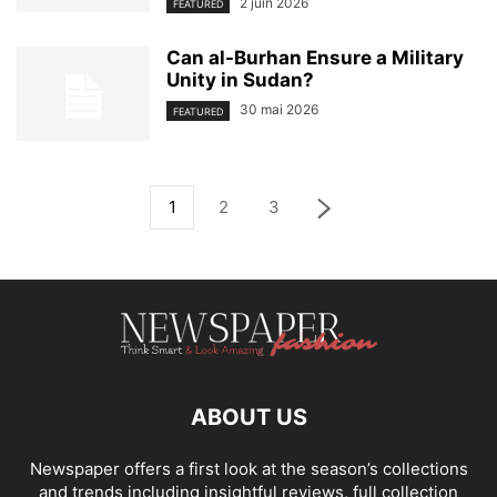
2 juin 2026
FEATURED
Can al-Burhan Ensure a Military
Unity in Sudan?
30 mai 2026
FEATURED
1
2
3
ABOUT US
Newspaper offers a first look at the season’s collections
and trends including insightful reviews, full collection