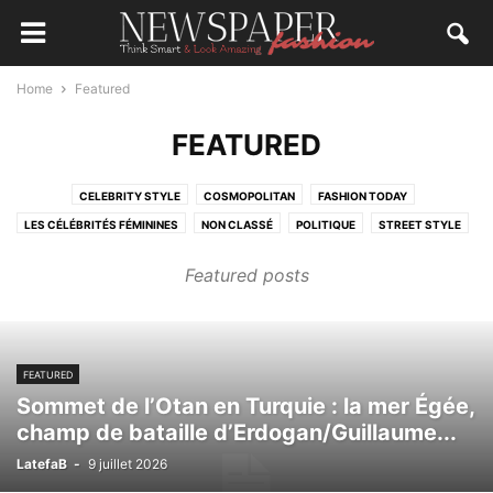
Home
Featured
FEATURED
CELEBRITY STYLE
COSMOPOLITAN
FASHION TODAY
LES CÉLÉBRITÉS FÉMININES
NON CLASSÉ
POLITIQUE
STREET STYLE
Featured posts
FEATURED
Sommet de l’Otan en Turquie : la mer Égée,
champ de bataille d’Erdogan/Guillaume...
LatefaB
-
9 juillet 2026