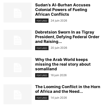
Sudan’s Al-Burhan Accuses
Colonial Powers of Fueling
African Conflicts
24 juin 2026
FEATURED
Debretsion Sworn In as Tigray
President, Defying Federal Order
and Raising...
20 juin 2026
FEATURED
Why the Arab World keeps
missing the real story about
somaliland
16 juin 2026
FEATURED
The Looming Conflict in the Horn
of Africa and the Need...
14 juin 2026
FEATURED