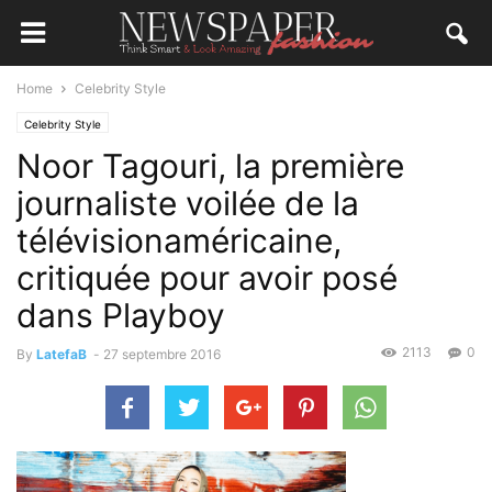
Home
Celebrity Style
Celebrity Style
Noor Tagouri, la première
journaliste voilée de la
télévisionaméricaine,
critiquée pour avoir posé
dans Playboy
2113
0
By
LatefaB
-
27 septembre 2016