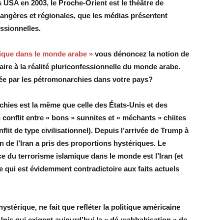
s USA en 2003, le Proche-Orient est le théâtre de
angères et régionales, que les médias présentent
essionnelles.
tique dans le monde arabe »
vous dénoncez la notion de
aire à la réalité pluriconfessionnelle du monde arabe.
iquée par les pétromonarchies dans votre pays?
rchies est la même que celle des États-Unis et des
 conflit entre « bons » sunnites et « méchants » chiites
nflit de type civilisationnel). Depuis l’arrivée de Trump à
n de l’Iran a pris des proportions hystériques. Le
 du terrorisme islamique dans le monde est l’Iran (et
e qui est évidemment contradictoire aux faits actuels
ystérique, ne fait que refléter la politique américaine
-Unis qui exigent aujourd’hui la « dé-wahhabisation » de