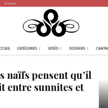
Buy Now
CCUEIL
CATÉGORIES
VIDÉO
DOSSIERS
CANTA
Latier
s naïfs pensent qu’il
it entre sunnites et
Ce