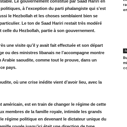
s stable. Le gouvernement constitué par Saad Hariri en
ra
olitiques, à l’exception du parti phalangiste qui s’est
en
 aussi le Hezbollah et les choses semblaient bien se
particulier. Le ton de Saad Hariri restait très modéré
et celle du Hezbollah, partie à son gouvernement.
s une visite qu’il y avait fait effectuée et son départ
F
ge ou des ministres libanais ne l’accompagne montre
Bu
 en Arabie saoudite, comme tout le prouve, dans un
mi
 ce pays.
co
dite, où une crise inédite vient d’avoir lieu, avec la
t américain, est en train de changer le régime de cette
ux membres de la famille royale, intimide les grands
le régime politique en devenant le dictateur unique du
amille royale jusqu’ici était une direction de type