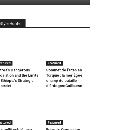
Style Hunter
eatured
Featured
itrea’s Dangerous
Sommet de l’Otan en
calation and the Limits
Turquie : la mer Égée,
 Ethiopia’s Strategic
champ de bataille
straint
d’Erdogan/Guillaume...
eatured
Featured
 conflit oublié : aux
Eritrea’s Opposition