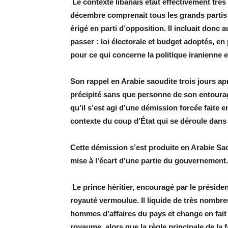
Le contexte libanais était effectivement trè
décembre comprenait tous les grands partis p
érigé en parti d’opposition. Il incluait donc
passer : loi électorale et budget adoptés, en 
pour ce qui concerne la politique iranienne 
Son rappel en Arabie saoudite trois jours aprè
précipité sans que personne de son entoura
qu’il s’est agi d’une démission forcée faite
contexte du coup d’État qui se déroule dans
Cette démission s’est produite en Arabie Saou
mise à l’écart d’une partie du gouvernement.
Le prince héritier, encouragé par le présiden
royauté vermoulue. Il liquide de très nombre
hommes d’affaires du pays et change en fait 
royaume, alors que la règle principale de la f