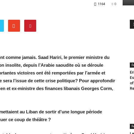
1164
0
Voix
t comme jamais. Saad Hariri, le premier ministre du
n insolite, depuis l’Arabie saoudite où se déroule
F
Er
ortantes victoires ont été remportées par l’armée et
Es
le sera l’issue de cette crise politique? Pour approfondir
of
ien et ex-ministre des finances libanais Georges Corm,
Re
ermettaient au Liban de sortir d’une longue période
quer ce coup de théâtre ?
F
Le