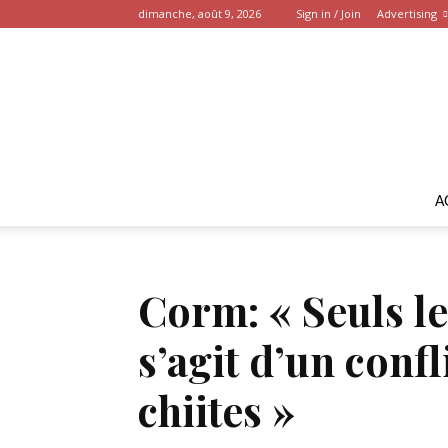
dimanche, août 9, 2026
Sign in / Join
Advertising
A
Corm: « Seuls le
s’agit d’un confl
chiites »