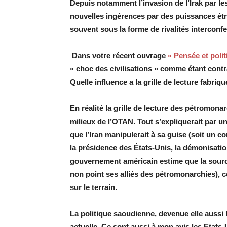
Depuis notamment l’invasion de l’Irak par le
nouvelles ingérences par des puissances étr
souvent sous la forme de rivalités interconf
Dans votre récent ouvrage
« Pensée et poli
« choc des civilisations » comme étant contr
Quelle influence a la grille de lecture fabr
En réalité la grille de lecture des pétromona
milieux de l’OTAN. Tout s’expliquerait par un
que l’Iran manipulerait à sa guise (soit un co
la présidence des États-Unis, la démonisatio
gouvernement américain estime que la source
non point ses alliés des pétromonarchies), c
sur le terrain.
La politique saoudienne, devenue elle aussi h
actuelle. Ce sont aussi à mon avis les Etats