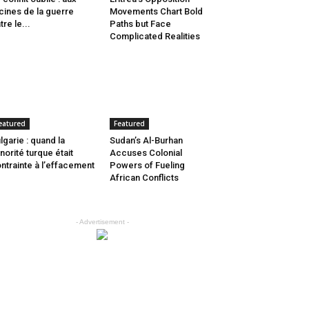
cines de la guerre
Movements Chart Bold
tre le...
Paths but Face
Complicated Realities
eatured
Featured
lgarie : quand la
Sudan’s Al-Burhan
norité turque était
Accuses Colonial
ntrainte à l’effacement
Powers of Fueling
African Conflicts
- Advertisement -