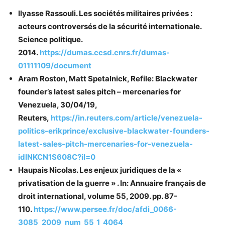
Ilyasse Rassouli. Les sociétés militaires privées :
acteurs controversés de la sécurité internationale.
Science politique.
2014.
https://dumas.ccsd.cnrs.fr/dumas-
01111109/document
Aram Roston, Matt Spetalnick, Refile: Blackwater
founder’s latest sales pitch – mercenaries for
Venezuela, 30/04/19,
Reuters,
https://in.reuters.com/article/venezuela-
politics-erikprince/exclusive-blackwater-founders-
latest-sales-pitch-mercenaries-for-venezuela-
idINKCN1S608C?il=0
Haupais Nicolas. Les enjeux juridiques de la «
privatisation de la guerre » . In: Annuaire français de
droit international, volume 55, 2009. pp. 87-
110.
https://www.persee.fr/doc/afdi_0066-
3085_2009_num_55_1_4064