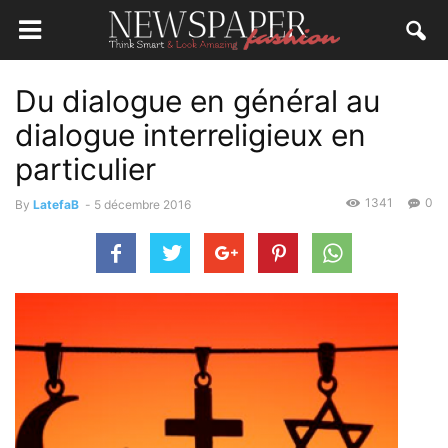
Du dialogue en général au
dialogue interreligieux en
particulier
1341
0
By
LatefaB
-
5 décembre 2016