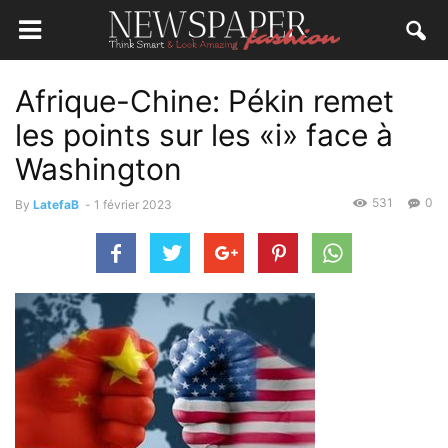
Afrique-Chine: Pékin remet
les points sur les «i» face à
Washington
531
0
By
LatefaB
-
1 février 2023