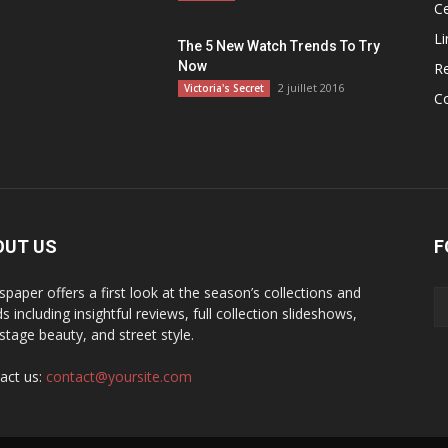
Ce
Li
The 5 New Watch Trends To Try
Now
R
2 juillet 2016
Victoria's Secret
C
OUT US
F
paper offers a first look at the season’s collections and
s including insightful reviews, full collection slideshows,
stage beauty, and street style.
act us:
contact@yoursite.com