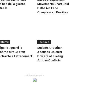
cines de la guerre
Movements Chart Bold
tre le...
Paths but Face
Complicated Realities
eatured
Featured
lgarie : quand la
Sudan’s Al-Burhan
norité turque était
Accuses Colonial
ntrainte à l’effacement
Powers of Fueling
African Conflicts
- Advertisement -