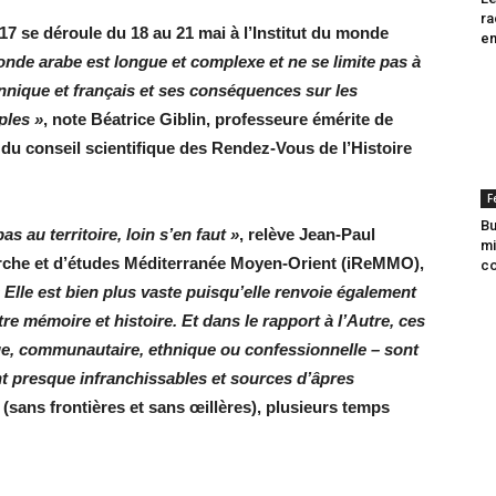
ra
017 se déroule du 18 au 21 mai à l’Institut du monde
en
monde arabe est longue et complexe et ne se limite pas à
nnique et français et ses conséquences sur les
ples »
, note Béatrice Giblin, professeure émérite de
 du conseil scientifique des Rendez-Vous de l’Histoire
F
Bu
s au territoire, loin s’en faut »
, relève Jean-Paul
mi
herche et d’études Méditerranée Moyen-Orient (iReMMO),
co
 Elle est bien plus vaste puisqu’elle renvoie également
ntre mémoire et histoire. Et dans le rapport à l’Autre, ces
que, communautaire, ethnique ou confessionnelle – sont
nt presque infranchissables et sources d’âpres
(sans frontières et sans œillères), plusieurs temps