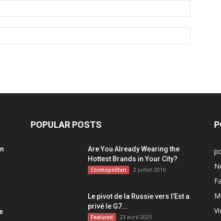
POPULAR POSTS
P
on
Are You Already Wearing the
po
Hottest Brands in Your City?
N
2 juillet 2016
Cosmopolitan
F
M
Le pivot de la Russie vers l’Est a
:
privé le G7...
Vi
e
23 avril 2023
Featured