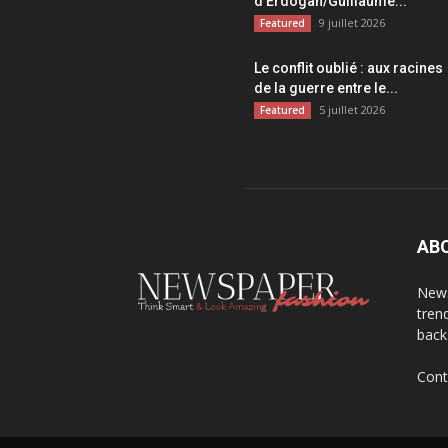
d’Erdogan/Guillaume...
9 juillet 2026
Featured
Le conflit oublié : aux racines
de la guerre entre le...
5 juillet 2026
Featured
AB
News
trend
back
Cont