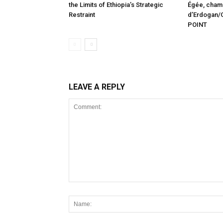
the Limits of Ethiopia’s Strategic
Égée, champ
Restraint
d’Erdogan/G
POINT
LEAVE A REPLY