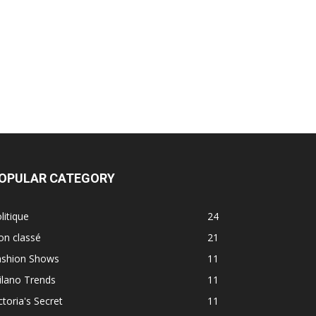
OPULAR CATEGORY
litique
24
on classé
21
ashion Shows
11
ilano Trends
11
ctoria's Secret
11