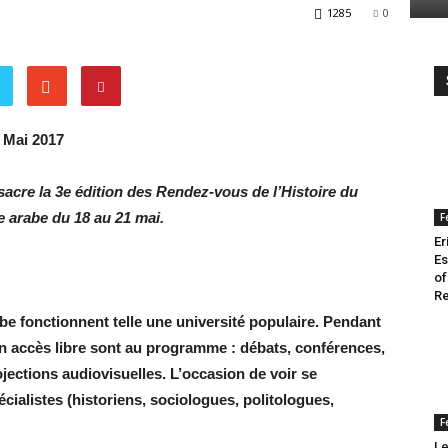
1285
0
Voix
 Mai 2017
sacre la 3e édition des Rendez-vous de l’Histoire du
e arabe du 18 au 21 mai.
F
Er
Es
of
Re
e fonctionnent telle une université populaire. Pendant
en accès libre sont au programme : débats, conférences,
jections audiovisuelles. L’occasion de voir se
cialistes (historiens, sociologues, politologues,
F
Le