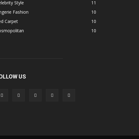
lebrity Style
11
ngerie Fashion
10
ed Carpet
10
osmopolitan
10
OLLOW US