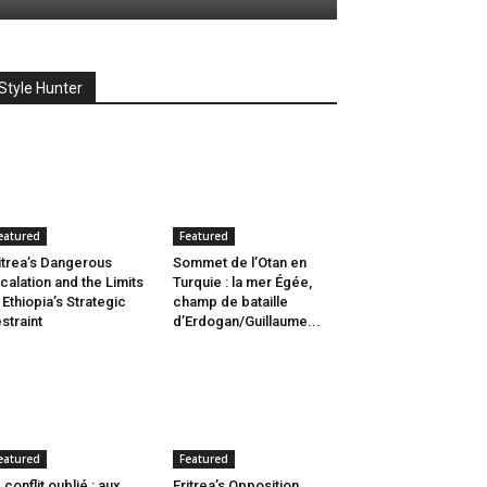
Style Hunter
eatured
Featured
itrea’s Dangerous
Sommet de l’Otan en
calation and the Limits
Turquie : la mer Égée,
 Ethiopia’s Strategic
champ de bataille
straint
d’Erdogan/Guillaume...
eatured
Featured
 conflit oublié : aux
Eritrea’s Opposition