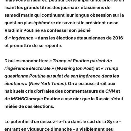
lisant les grands titres des journaux étasuniens de
samedi matin qui continuent leur longue obsession sur la
question plus éphémère de savoir si le président russe
Vladimir Poutine va confesser son péché
d’
« ingérence »
dans les élections étasuniennes de 2016
et promettre de se repentir.
D’où les manchettes:
«
Trump et Poutine parlent de
l’ingérence électorale »
(
Washington Post
) et
«
Trump
questionne Poutine au sujet de son ingérence dans les
élections »
(
New York Times
). On a eu aussi droit aux
habituels cris d’orfraies des commentateurs de
CNN
et
de
MSNBC
lorsque Poutine a osé nier que la Russie s’était
mêlée de ces élections.
Le potentiel d’un cessez-le-feu dans le sud de la Syrie –
entrant en vigueur ce dimanche – a visiblement peu