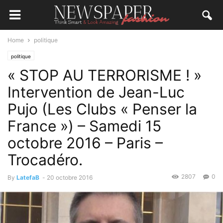
Home
politique
politique
« STOP AU TERRORISME ! »
Intervention de Jean-Luc
Pujo (Les Clubs « Penser la
France ») – Samedi 15
octobre 2016 – Paris –
Trocadéro.
2807
0
By
LatefaB
-
20 octobre 2016