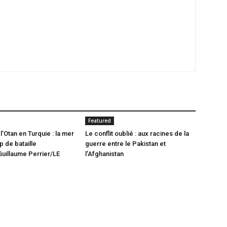
Featured
’Otan en Turquie : la mer
Le conflit oublié : aux racines de la
 de bataille
guerre entre le Pakistan et
uillaume Perrier/LE
l’Afghanistan