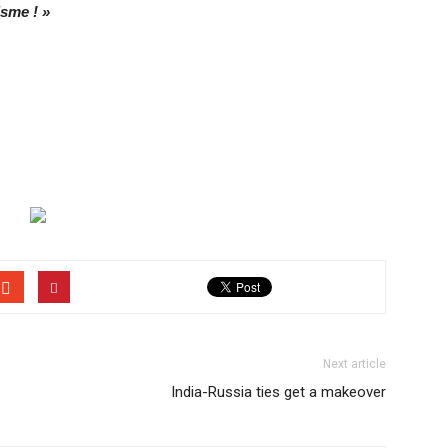
isme ! »
Next article
India-Russia ties get a makeover