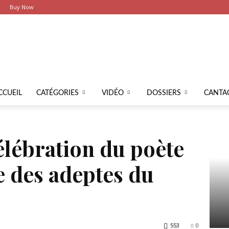
Buy Now
Latier
CCUEIL
CATÉGORIES
VIDÉO
DOSSIERS
CANTA
élébration du poète
Ce
e des adeptes du
Voix
553
0