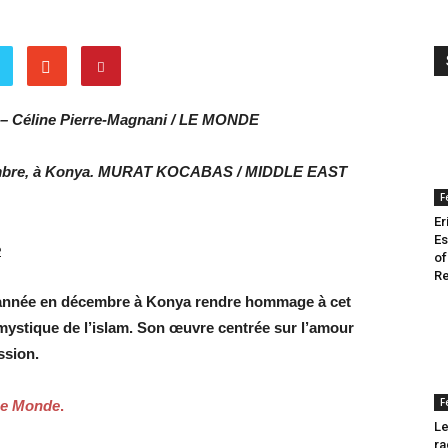
– Céline Pierre-Magnani / LE MONDE
mbre, à Konya.
MURAT KOCABAS / MIDDLE EAST
F
Er
Es
e
of
Re
e année en décembre à Konya rendre hommage à cet
e mystique de l’islam. Son œuvre centrée sur l’amour
ssion.
F
 Le Monde
.
Le
ra