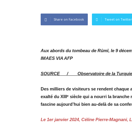
Share on Facebook
Tweet on Twitter
Aux abords du tombeau
de Rûmî, le 9 déce
IMAES VIA AFP
SOURCE / Observatoire de la Turqui
Des milliers de visiteurs se rendent chaqu
exalté du XIIIᵉ siècle qui a nourri la branch
fascine aujourd’hui bien au-delà de sa confe
Le 1er janvier 2024, Céline Pierre-Magnani,