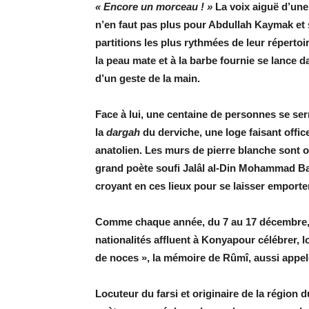
« Encore un morceau ! »
La voix aiguë d’une
n’en faut pas plus pour Abdullah Kaymak et 
partitions les plus rythmées de leur répertoi
la peau mate et à la barbe fournie se lance d
d’un geste de la main.
Face à lui, une centaine de personnes se serr
la
dargah
du derviche, une loge faisant office
anatolien. Les murs de pierre blanche sont o
grand poète soufi Jalâl al-Din Mohammad Bal
croyant en ces lieux pour se laisser emporter
Comme chaque année, du 7 au 17 décembre, 
nationalités affluent à Konyapour célébrer, 
de noces », la mémoire de Rûmî, aussi appelé
Locuteur du farsi et originaire de la région d