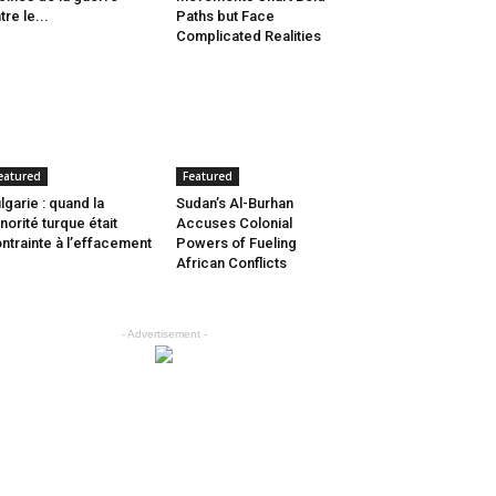
tre le...
Paths but Face
Complicated Realities
eatured
Featured
lgarie : quand la
Sudan’s Al-Burhan
norité turque était
Accuses Colonial
ntrainte à l’effacement
Powers of Fueling
African Conflicts
- Advertisement -