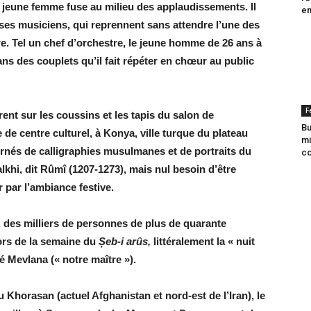
 jeune femme fuse au milieu des applaudissements. Il
en
ses musiciens, qui reprennent sans attendre l’une des
re. Tel un chef d’orchestre, le jeune homme de 26 ans à
ans des couplets qu’il fait répéter en chœur au public
F
ent sur les coussins et les tapis du salon de
Bu
 de centre culturel, à Konya, ville turque du plateau
mi
rnés de calligraphies musulmanes et de ­portraits du
co
khi, dit Rûmî (1207-1273), mais nul besoin d’être
 par l’ambiance festive.
des milliers de personnes de plus de quarante
lors de la semaine du
Șeb-i arûs,
littéralement la « nuit
 Mevlana (« notre maître »).
u Khorasan (actuel Afghanistan et nord-est de l’Iran), le