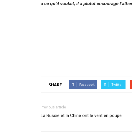
à ce qu’il voulait, il a plutôt encouragé l’athé
SHARE
Facebook
Twitter
Previous article
La Russie et la Chine ont le vent en poupe