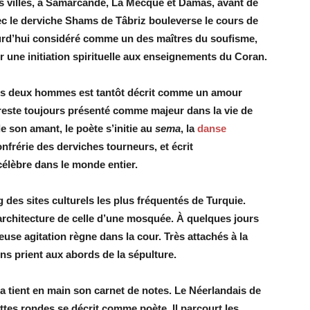
 villes, à Samarcande, La Mecque et Damas, avant de
ec le derviche Shams de Tâbriz bouleverse le cours de
ujourd’hui considéré comme un des maîtres du soufisme,
r une initiation spirituelle aux enseignements du Coran.
t les deux hommes est tantôt décrit comme un amour
reste toujours présenté comme majeur dans la vie de
e son amant, le poète s’initie au
sema
, la
danse
nfrérie des derviches tourneurs, et écrit
célèbre dans le monde entier.
des sites ­culturels les plus fréquentés de Turquie.
 architecture de celle d’une mosquée. À quelques jours
yeuse agitation règne dans la cour. Très attachés à la
ns prient aux abords de la sépulture.
a tient en main son carnet de notes. Le Néerlandais de
ttes rondes se décrit comme poète. Il parcourt les