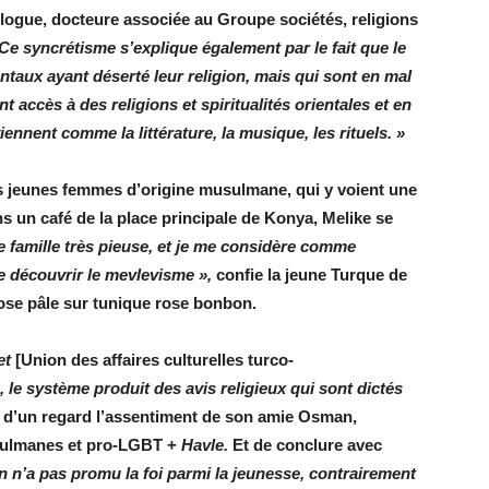
logue, docteure associée au Groupe sociétés, religions
Ce syncrétisme s’explique également par le fait que le
ntaux ayant déserté leur religion, mais qui sont en mal
nt accès à des religions et spiritualités orientales et en
iennent comme la littérature, la musique, les rituels. »
 jeunes femmes d’origine musulmane, qui y voient une
ans un café de la place principale de Konya, Melike se
e famille très pieuse, et je me considère comme
e découvrir le mevlevisme »,
confie la jeune Turque de
 rose pâle sur tunique rose bonbon.
et
[Union des affaires culturelles turco-
 le système produit des avis religieux qui sont ­dictés
nt d’un regard l’assentiment de son amie Osman,
sulmanes et pro-LGBT +
Havle.
Et de conclure avec
 n’a pas promu la foi parmi la j­eunesse, contrairement