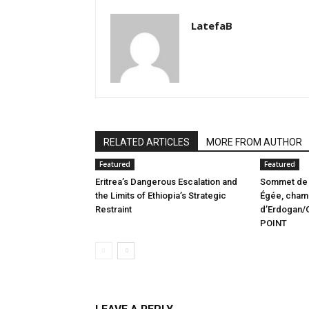
LatefaB
RELATED ARTICLES
MORE FROM AUTHOR
Featured
Featured
Eritrea’s Dangerous Escalation and
Sommet de l
the Limits of Ethiopia’s Strategic
Égée, champ
Restraint
d’Erdogan/G
POINT