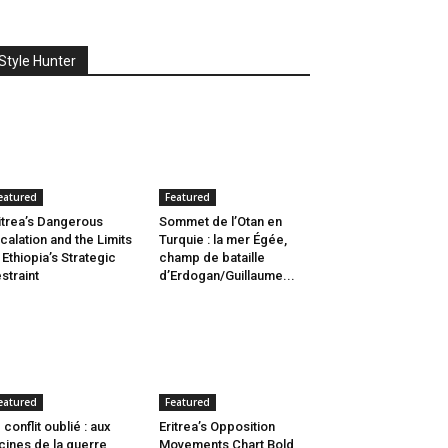
Style Hunter
eatured
Featured
itrea’s Dangerous
Sommet de l’Otan en
calation and the Limits
Turquie : la mer Égée,
 Ethiopia’s Strategic
champ de bataille
straint
d’Erdogan/Guillaume...
eatured
Featured
 conflit oublié : aux
Eritrea’s Opposition
cines de la guerre
Movements Chart Bold