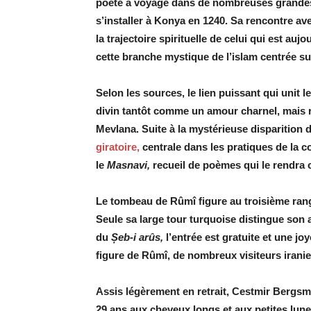
poète a voyagé dans de nombreuses grandes
s’installer à Konya en 1240. Sa rencontre av
la trajectoire spirituelle de celui qui est a
cette branche mystique de l’islam centrée su
Selon les sources, le lien puissant qui uni
divin tantôt comme un amour charnel, mais 
Mevlana. Suite à la mystérieuse disparition d
giratoire,
centrale dans les pratiques de la co
le
Masnavi,
recueil de poèmes qui le rendra 
Le tombeau de Rûmî figure au troisième rang 
Seule sa large tour ­turquoise distingue son
du
Șeb-i arûs,
l’entrée est gratuite et une jo
figure de Rûmî, de nombreux visiteurs iranie
Assis légèrement en retrait, Cestmir Bergsm
29 ans aux cheveux longs et aux petites lune