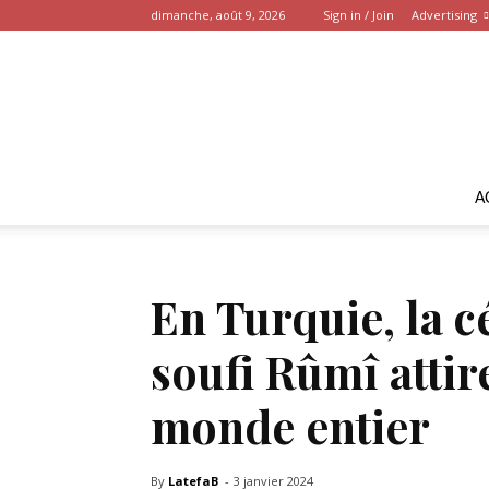
dimanche, août 9, 2026
Sign in / Join
Advertising
A
En Turquie, la c
soufi Rûmî attir
monde entier
By
LatefaB
-
3 janvier 2024