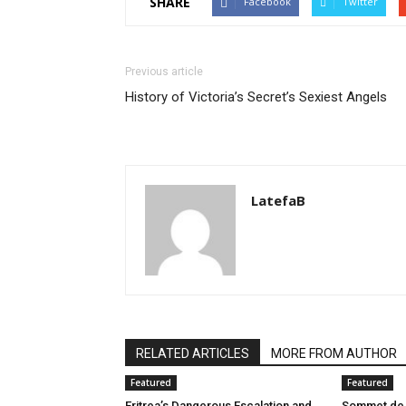
SHARE
Facebook
Twitter
Previous article
History of Victoria’s Secret’s Sexiest Angels
LatefaB
RELATED ARTICLES
MORE FROM AUTHOR
Featured
Featured
Eritrea’s Dangerous Escalation and
Sommet de l