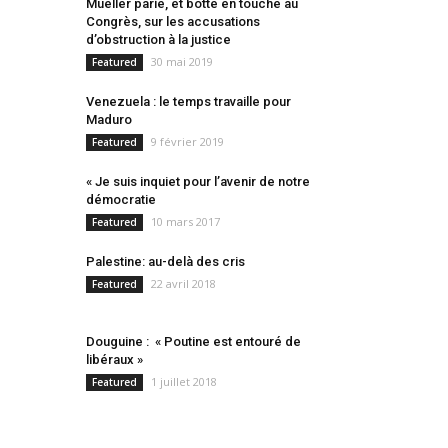
Mueller parie, et botte en touche au
Congrès, sur les accusations
d’obstruction à la justice
30 mai 2019
Featured
Venezuela : le temps travaille pour
Maduro
9 février 2019
Featured
« Je suis inquiet pour l’avenir de notre
démocratie
10 mars 2017
Featured
Palestine: au-delà des cris
22 avril 2018
Featured
Douguine : « Poutine est entouré de
libéraux »
1 juillet 2018
Featured