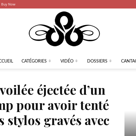
Buy Now
CCUEIL
CATÉGORIES
VIDÉO
DOSSIERS
CANTA
Latier
’un meeting de Trump pour avoir tenté de...
oilée éjectée d’un
p pour avoir tenté
Ce
s stylos gravés avec