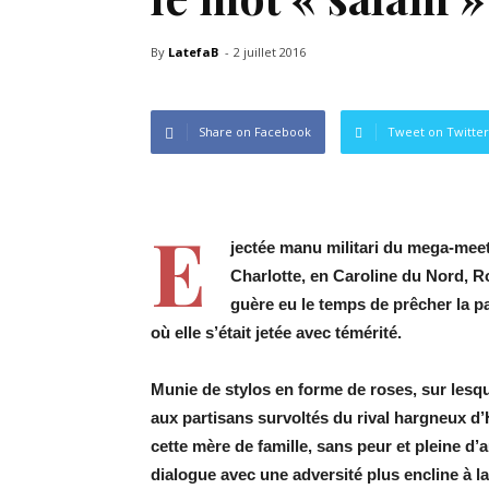
By
LatefaB
-
2 juillet 2016
Share on Facebook
Tweet on Twitter
E
jectée manu militari du mega-meet
Charlotte, en Caroline du Nord, 
guère eu le temps de prêcher la pa
où elle s’était jetée avec témérité.
Munie de stylos en forme de roses, sur lesquel
aux partisans survoltés du rival hargneux d’
cette mère de famille, sans peur et pleine d’
dialogue avec une adversité plus encline à la