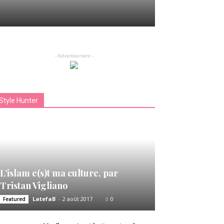
- Advertisement -
Style Hunter
L’islam e(s)t ma culture, par
Tristan Vigliano
LatefaB
-
2 août 2017
0
Featured