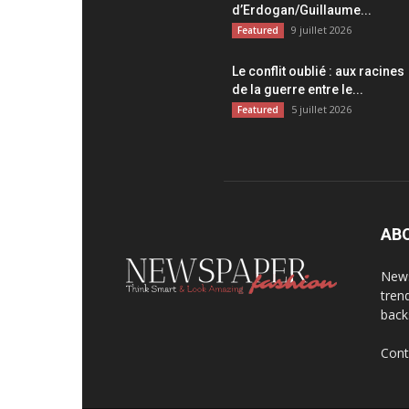
d’Erdogan/Guillaume...
9 juillet 2026
Featured
Le conflit oublié : aux racines
de la guerre entre le...
5 juillet 2026
Featured
AB
News
trend
back
Cont