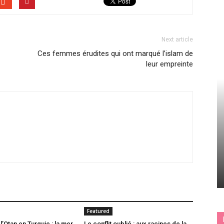
Next article
Ces femmes érudites qui ont marqué l’islam de
leur empreinte
Featured
’Otan en Turquie : la mer
Le conflit oublié : aux racines de la