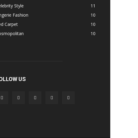
lebrity Style
11
ngerie Fashion
10
ed Carpet
10
osmopolitan
10
OLLOW US