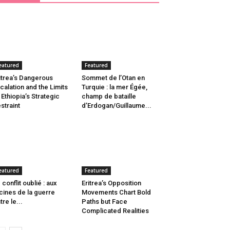
eatured
Featured
itrea’s Dangerous
Sommet de l’Otan en
calation and the Limits
Turquie : la mer Égée,
 Ethiopia’s Strategic
champ de bataille
straint
d’Erdogan/Guillaume...
eatured
Featured
 conflit oublié : aux
Eritrea’s Opposition
cines de la guerre
Movements Chart Bold
tre le...
Paths but Face
Complicated Realities