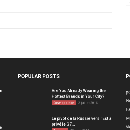
POPULAR POSTS
P
on
Are You Already Wearing the
po
Hottest Brands in Your City?
N
2 juillet 2016
Cosmopolitan
F
M
Le pivot de la Russie vers l’Est a
:
privé le G7...
Vi
e