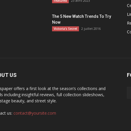
23 avril 2023
Featured
Ce
Li
The 5 New Watch Trends To Try
Now
R
2 juillet 2016
Victoria's Secret
C
OUT US
F
paper offers a first look at the season’s collections and
s including insightful reviews, full collection slideshows,
stage beauty, and street style.
act us:
contact@yoursite.com