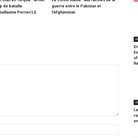
 de bataille
guerre entre le Pakistan et
uillaume Perrier/LE
l’Afghanistan
F
Er
Es
of
Re
F
Le
ra
en