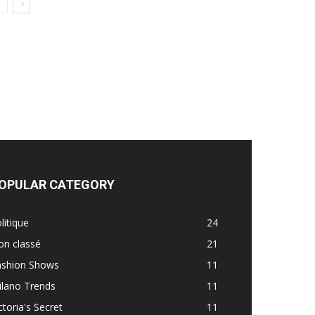
OPULAR CATEGORY
litique
24
on classé
21
ashion Shows
11
ilano Trends
11
ctoria's Secret
11