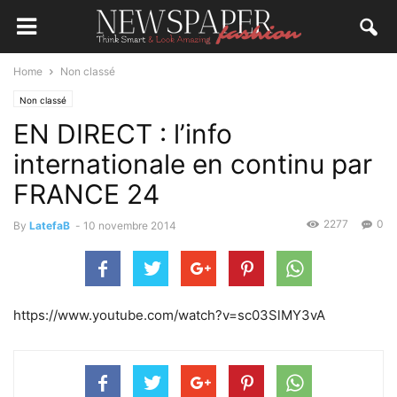
Home
Non classé
Non classé
EN DIRECT : l’info
internationale en continu par
FRANCE 24
2277
0
By
LatefaB
-
10 novembre 2014
https://www.youtube.com/watch?v=sc03SlMY3vA